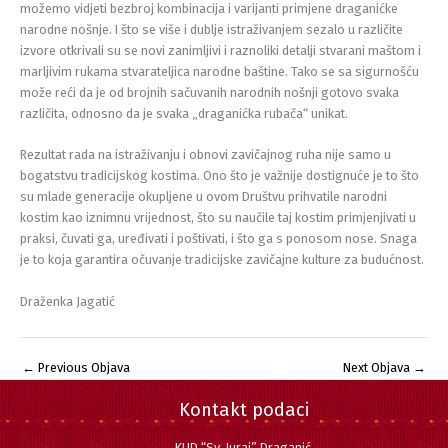
možemo vidjeti bezbroj kombinacija i varijanti primjene draganićke
narodne nošnje. I što se više i dublje istraživanjem sezalo u različite
izvore otkrivali su se novi zanimljivi i raznoliki detalji stvarani maštom i
marljivim rukama stvarateljica narodne baštine. Tako se sa sigurnošću
može reći da je od brojnih sačuvanih narodnih nošnji gotovo svaka
različita, odnosno da je svaka „draganićka rubača“ unikat.
Rezultat rada na istraživanju i obnovi zavičajnog ruha nije samo u
bogatstvu tradicijskog kostima. Ono što je važnije dostignuće je to što
su mlade generacije okupljene u ovom Društvu prihvatile narodni
kostim kao iznimnu vrijednost, što su naučile taj kostim primjenjivati u
praksi, čuvati ga, uređivati i poštivati, i što ga s ponosom nose. Snaga
je to koja garantira očuvanje tradicijske zavičajne kulture za budućnost.
Draženka Jagatić
←
Previous Objava
Next Objava
→
Kontakt podaci
KUD “Sv. Juraj” Draganić,