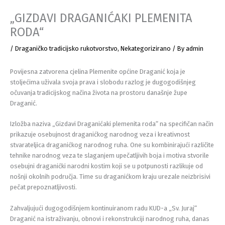
„GIZDAVI DRAGANIĆAKI PLEMENITA
RODA“
/
Draganičko tradicijsko rukotvorstvo
,
Nekategorizirano
/ By
admin
Povijesna zatvorena cjelina Plemenite općine Draganić koja je
stoljećima uživala svoja prava i slobodu razlog je dugogodišnjeg
očuvanja tradicijskog načina života na prostoru današnje župe
Draganić.
Izložba naziva „Gizdavi Draganićaki plemenita roda“ na specifičan način
prikazuje osebujnost draganićkog narodnog veza i kreativnost
stvarateljica draganićkog narodnog ruha. One su kombinirajući različite
tehnike narodnog veza te slaganjem upečatljivih boja i motiva stvorile
osebujni draganićki narodni kostim koji se u potpunosti razlikuje od
nošnji okolnih područja. Time su draganićkom kraju urezale neizbrisivi
pečat prepoznatljivosti.
Zahvaljujući dugogodišnjem kontinuiranom radu KUD-a „Sv. Juraj“
Draganić na istraživanju, obnovi i rekonstrukciji narodnog ruha, danas