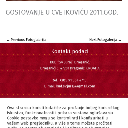
GOSTOVANJE U CVETKOVIĆU 2011.GOD.
←
Previous Fotogalerija
Next Fotogalerija
→
Kontakt podaci
KUD “Sv. Juraj” Draganić,
Draganići 6, 47201 Draganić, CROATIA
tel.:
+385 91 564 4715
E-mail:
kud.sv.juraj@gmail.com
Pratite nas
Facebook
Instagram
YouTube
Ova stranica koristi kolačiće za pružanje boljeg korisničkog
iskustva, funkcionalnosti i prikaza sustava oglašavanja.
Cookie postavke mogu se kontrolirati i konfigurirati u
vašem web pregledniku, a više o tome možete pročitati