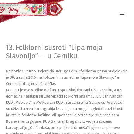
Skip
to
content
13. Folklorni susreti “Lipa moja
Slavonijo” — u Cerniku
Na poziv Kulturno umjetničke udruge Cernik folklorna grupa sudjelovala
je 30. travnja 2016. na Folklornim susretima "Lipa moja Slavonijo" u
Cerniku pokraj nove Gradiške.
Koncert je ove godine održan u sportskoj dvorani OŠ u Cerniku, a uz
domaćine nastupili su Zagrebački folklorni ansambl „Dr. Ivan Ivančan“,
KUD „Metković“ iz Metkovića i KUD „Baščaršija“ iz Sarajeva. Posjetitelji
su uživati u nizu koreografija kroz koju su mogli sagledati različitosti
hrvatske folklorne baštine, ali upoznati i dio tradicije susjedne nam
Bosne i Hercegovine. KUD Sv. Juraj, Draganić izveo je zavičajnu
koreografiju „Od ćardaša, prek poljke di drmeša“ i pjesme i plesove
Baranje pod nazivom „Alaj fino to baranjsko vino“. Nakon koncerta