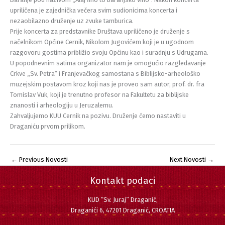
upriličena je zajednička večera svim sudionicima koncerta i
nezaobilazno druženje uz zvuke tamburica.
Prije koncerta za predstavnike Društava upriličeno je druženje s
načelnikom Općine Cernik, Nikolom Jugovićem koji je u ugodnom
razgovoru gostima približio svoju Općinu kao i suradnju s Udrugama.
U popodnevnim satima organizator nam je omogućio razgledavanje
Crkve „Sv. Petra“ i Franjevačkog samostana s Biblijsko-arheološko
muzejskim postavom kroz koji nas je proveo sam autor, prof. dr. fra
Tomislav Vuk, koji je trenutno profesor na Fakultetu za biblijske
znanosti i arheologiju u Jeruzalemu.
Zahvaljujemo KUU Cernik na pozivu. Druženje ćemo nastaviti u
Draganiću prvom prilikom.
←
Previous Novosti
Next Novosti
→
Kontakt podaci
KUD “Sv. Juraj” Draganić,
Draganići 6, 47201 Draganić, CROATIA