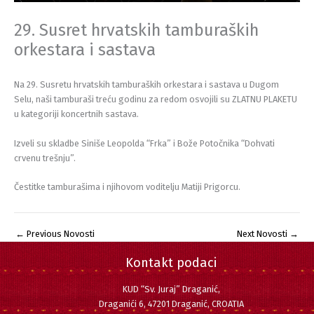
29. Susret hrvatskih tamburaških
orkestara i sastava
Na 29. Susretu hrvatskih tamburaških orkestara i sastava u Dugom
Selu, naši tamburaši treću godinu za redom osvojili su ZLATNU PLAKETU
u kategoriji koncertnih sastava.
Izveli su skladbe Siniše Leopolda “Frka” i Bože Potočnika “Dohvati
crvenu trešnju”.
Čestitke tamburašima i njihovom voditelju Matiji Prigorcu.
←
Previous Novosti
Next Novosti
→
Kontakt podaci
KUD “Sv. Juraj” Draganić,
Draganići 6, 47201 Draganić, CROATIA