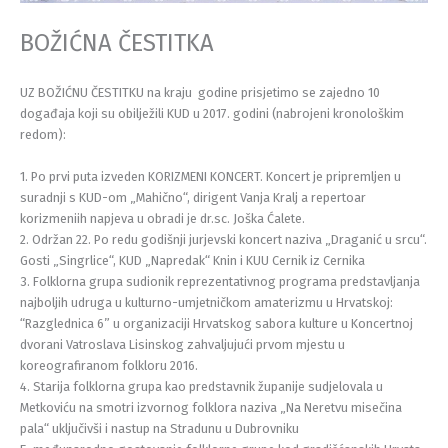
BOŽIĆNA ČESTITKA
UZ BOŽIĆNU ČESTITKU na kraju godine prisjetimo se zajedno 10
događaja koji su obilježili KUD u 2017. godini (nabrojeni kronološkim
redom):
1. Po prvi puta izveden KORIZMENI KONCERT. Koncert je pripremljen u
suradnji s KUD-om „Mahično“, dirigent Vanja Kralj a repertoar
korizmeniih napjeva u obradi je dr.sc. Joška Ćalete.
2. Održan 22. Po redu godišnji jurjevski koncert naziva „Draganić u srcu“.
Gosti „Singrlice“, KUD „Napredak“ Knin i KUU Cernik iz Cernika
3. Folklorna grupa sudionik reprezentativnog programa predstavljanja
najboljih udruga u kulturno-umjetničkom amaterizmu u Hrvatskoj:
“Razglednica 6” u organizaciji Hrvatskog sabora kulture u Koncertnoj
dvorani Vatroslava Lisinskog zahvaljujući prvom mjestu u
koreografiranom folkloru 2016.
4. Starija folklorna grupa kao predstavnik županije sudjelovala u
Metkoviću na smotri izvornog folklora naziva „Na Neretvu misečina
pala“ uključivši i nastup na Stradunu u Dubrovniku