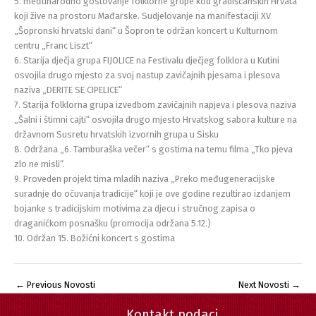
5. međunarodno gostovanje folklorne grupe kod gradišćanskih Hrvata
koji žive na prostoru Mađarske. Sudjelovanje na manifestaciji XV
„Šopronski hrvatski dani“ u Šopron te održan koncert u Kulturnom
centru „Franc Liszt“
6. Starija dječja grupa FIJOLICE na Festivalu dječjeg folklora u Kutini
osvojila drugo mjesto za svoj nastup zavičajnih pjesama i plesova
naziva „DERITE SE CIPELICE“
7. Starija folklorna grupa izvedbom zavičajnih napjeva i plesova naziva
„Šalni i štimni cajti“ osvojila drugo mjesto Hrvatskog sabora kulture na
državnom Susretu hrvatskih izvornih grupa u Sisku
8. Održana „6. Tamburaška večer“ s gostima na temu filma „Tko pjeva
zlo ne misli“.
9. Proveden projekt tima mladih naziva „Preko međugeneracijske
suradnje do očuvanja tradicije“ koji je ove godine rezultirao izdanjem
bojanke s tradicijskim motivima za djecu i stručnog zapisa o
draganićkom posnašku (promocija održana 5.12.)
10. Održan 15. Božićni koncert s gostima
←
Previous Novosti
Next Novosti
→
Kontakt podaci