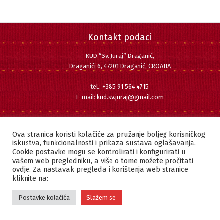
Kontakt podaci
KUD “Sv. Juraj” Draganić,
Draganići 6, 47201 Draganić, CROATIA
tel.:
+385 91 564 4715
E-mail:
kud.sv.juraj@gmail.com
Pratite nas
Facebook
Instagram
YouTube
Ova stranica koristi kolačiće za pružanje boljeg korisničkog
iskustva, funkcionalnosti i prikaza sustava oglašavanja.
Cookie postavke mogu se kontrolirati i konfigurirati u
vašem web pregledniku, a više o tome možete pročitati
ovdje. Za nastavak pregleda i korištenja web stranice
Copyright © 2022 KUD "SVETI JURAJ" DRAGANIĆ | Sva prava pridržana.
kliknite na:
Postavke kolačića
Slažem se