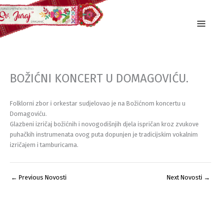
Skip
to
content
BOŽIĆNI KONCERT U DOMAGOVIĆU.
Folklorni zbor i orkestar sudjelovao je na Božićnom koncertu u
Domagoviću.
Glazbeni izričaj božićnih i novogodišnjih djela ispričan kroz zvukove
puhačkih instrumenata ovog puta dopunjen je tradicijskim vokalnim
izričajem i tamburicama.
←
Previous Novosti
Next Novosti
→