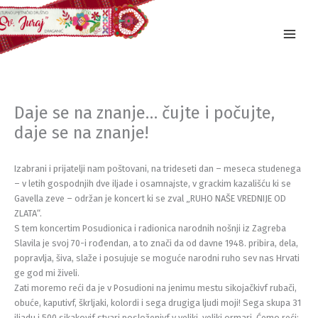
Skip
to
content
Daje se na znanje… čujte i počujte,
daje se na znanje!
Izabrani i prijatelji nam poštovani, na trideseti dan – meseca studenega
– v letih gospodnjih dve iljade i osamnajste, v grackim kazališću ki se
Gavella zeve – održan je koncert ki se zval „RUHO NAŠE VREDNIJE OD
ZLATA“.
S tem koncertim Posudionica i radionica narodnih nošnji iz Zagreba
Slavila je svoj 70-i rođendan, a to znači da od davne 1948. pribira, dela,
popravlja, šiva, slaže i posujuje se moguće narodni ruho sev nas Hrvati
ge god mi živeli.
Zati moremo reći da je v Posudioni na jenimu mestu sikojačkivf rubači,
obuće, kaputivf, škrljaki, kolordi i sega drugiga ljudi moji! Sega skupa 31
iljadu i 500 sikakovif stvari posloženivf v veliki, veliki ormari. Ćemo reći: