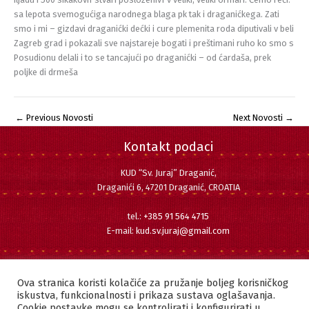
sa lepota svemogućiga narodnega blaga pk tak i draganićkega. Zati
smo i mi – gizdavi draganićki dećki i cure plemenita roda diputivali v beli
Zagreb grad i pokazali sve najstareje bogati i preštimani ruho ko smo s
Posudionu delali i to se tancajući po draganićki – od ćardaša, prek
poljke di drmeša
←
Previous Novosti
Next Novosti
→
Kontakt podaci
KUD “Sv. Juraj” Draganić,
Draganići 6, 47201 Draganić, CROATIA
tel.:
+385 91 564 4715
E-mail:
kud.sv.juraj@gmail.com
Pratite nas
Facebook
Instagram
YouTube
Ova stranica koristi kolačiće za pružanje boljeg korisničkog
iskustva, funkcionalnosti i prikaza sustava oglašavanja.
Cookie postavke mogu se kontrolirati i konfigurirati u