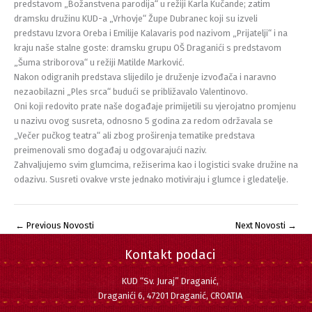
predstavom „Božanstvena parodija“ u režiji Karla Kučande; zatim
dramsku družinu KUD-a „Vrhovje“ Župe Dubranec koji su izveli
predstavu Izvora Oreba i Emilije Kalavaris pod nazivom „Prijatelji“ i na
kraju naše stalne goste: dramsku grupu OŠ Draganići s predstavom
„Šuma striborova“ u režiji Matilde Marković.
Nakon odigranih predstava slijedilo je druženje izvođača i naravno
nezaobilazni „Ples srca“ budući se približavalo Valentinovo.
Oni koji redovito prate naše događaje primijetili su vjerojatno promjenu
u nazivu ovog susreta, odnosno 5 godina za redom održavala se
„Večer pučkog teatra“ ali zbog proširenja tematike predstava
preimenovali smo događaj u odgovarajući naziv.
Zahvaljujemo svim glumcima, režiserima kao i logistici svake družine na
odazivu. Susreti ovakve vrste jednako motiviraju i glumce i gledatelje.
←
Previous Novosti
Next Novosti
→
Kontakt podaci
KUD “Sv. Juraj” Draganić,
Draganići 6, 47201 Draganić, CROATIA