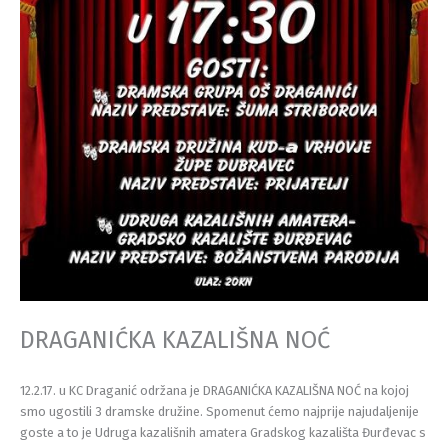
DRAGANIĆKA KAZALIŠNA NOĆ
12.2.17. u KC Draganić održana je DRAGANIĆKA KAZALIŠNA NOĆ na kojoj
smo ugostili 3 dramske družine. Spomenut ćemo najprije najudaljenije
goste a to je Udruga kazališnih amatera Gradskog kazališta Đurđevac s