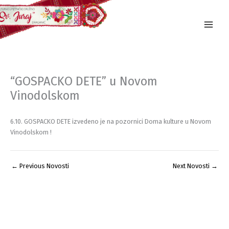
Skip
to
content
“GOSPACKO DETE” u Novom
Vinodolskom
6.10. GOSPACKO DETE izvedeno je na pozornici Doma kulture u Novom
Vinodolskom !
←
Previous Novosti
Next Novosti
→