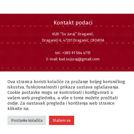
Kontakt podaci
KUD “Sv. Juraj” Draganić,
Draganići 6, 47201 Draganić, CROATIA
tel.:
+385 91 564 4715
E-mail:
kud.sv.juraj@gmail.com
Pratite nas
Facebook
Instagram
YouTube
Ova stranica koristi kolačiće za pružanje boljeg korisničkog
iskustva, funkcionalnosti i prikaza sustava oglašavanja.
Cookie postavke mogu se kontrolirati i konfigurirati u
vašem web pregledniku, a više o tome možete pročitati
ovdje. Za nastavak pregleda i korištenja web stranice
Copyright © 2022 KUD "SVETI JURAJ" DRAGANIĆ | Sva prava pridržana.
kliknite na:
Postavke kolačića
Slažem se