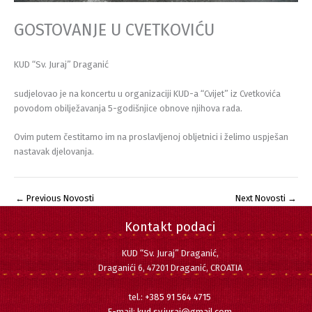
GOSTOVANJE U CVETKOVIĆU
KUD “Sv. Juraj” Draganić
sudjelovao je na koncertu u organizaciji KUD-a “Cvijet” iz Cvetkovića
povodom obilježavanja 5-godišnjice obnove njihova rada.
Ovim putem čestitamo im na proslavljenoj obljetnici i želimo uspješan
nastavak djelovanja.
←
Previous Novosti
Next Novosti
→
Kontakt podaci
KUD “Sv. Juraj” Draganić,
Draganići 6, 47201 Draganić, CROATIA
tel.:
+385 91 564 4715
E-mail:
kud.sv.juraj@gmail.com