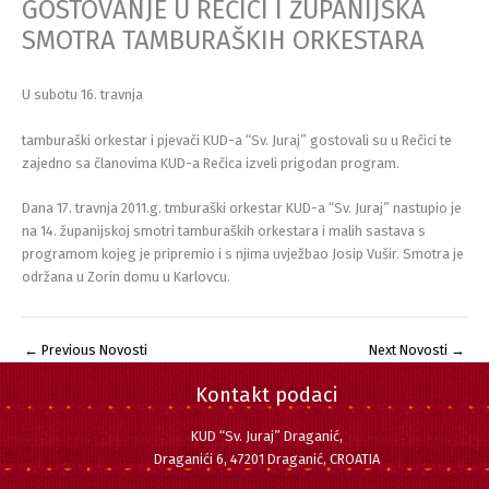
GOSTOVANJE U REČICI I ŽUPANIJSKA
SMOTRA TAMBURAŠKIH ORKESTARA
U subotu 16. travnja
tamburaški orkestar i pjevači KUD-a “Sv. Juraj” gostovali su u Rečici te
zajedno sa članovima KUD-a Rečica izveli prigodan program.
Dana 17. travnja 2011.g. tmburaški orkestar KUD-a “Sv. Juraj” nastupio je
na 14. županijskoj smotri tamburaških orkestara i malih sastava s
programom kojeg je pripremio i s njima uvježbao Josip Vušir. Smotra je
održana u Zorin domu u Karlovcu.
←
Previous Novosti
Next Novosti
→
Kontakt podaci
KUD “Sv. Juraj” Draganić,
Draganići 6, 47201 Draganić, CROATIA