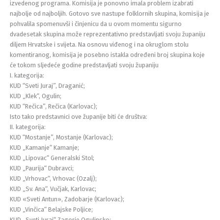
izvedenog programa. Komisija je ponovno imala problem izabrati
najbolje od najboljih. Gotovo sve nastupe folklornih skupina, komisija je
pohvalila spomenuvši i činjenicu da u ovom momentu sigurno
dvadesetak skupina može reprezentativno predstavljati svoju županiju
diljem Hrvatske i svijeta. Na osnovu viđenog i na okruglom stolu
komentiranog, komisija je posebno istakla određeni broj skupina koje
će tokom sljedeće godine predstavljati svoju županiju
I. kategorija:
KUD “Sveti Juraj”, Draganić;
KUD „Klek“, Ogulin;
KUD “Rečica”, Rečica (Karlovac);
Isto tako predstavnici ove županije biti će društva:
II. kategorija:
KUD “Mostanje”, Mostanje (Karlovac);
KUD „Kamanje“ Kamanje;
KUD „Lipovac“ Generalski Stol;
KUD „Paurija“ Dubravci;
KUD „Vrhovac“, Vrhovac (Ozalj);
KUD „Sv. Ana“, Vučjak, Karlovac;
KUD «Sveti Antun», Zadobarje (Karlovac);
KUD „Vinčica“ Belajske Poljice;
KUD „Sveti Juraj“ Zagorje Ogulinsko;