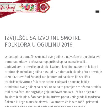
Skip
to
content
IZVIJEŠĆE SA IZVORNE SMOTRE
FOLKLORA U OGULINU 2016.
O nastupima domaćih skupina i ove godine u najvećem broju slučajeva
samo superlativi. Većina nastupajućih skupina, na naše veliko
zadovoljstvo, potvrdile su visoku kvalitetu izvedbe. Na smotri je kao i
prethodnih nekoliko godina nastupilo 28 domaćih skupina što potvrđuje
tezu o Karlovačkoj županiji kao jednom od najaktivnijih središta
tradicijske (izvorne) folklorne scene. Fluktuacija skupina je bila
primjetna i ove godine; na sreću od sada te promjene možemo pratiti u
tablicama foto-monografije gdje su navedena sva učešća pojedinih
folklornih skupina. Žao nam je da društva poput Cetingrada ili Modruša,
Žakanja ili Trga nisu više aktivni. Ova smotra će ih s radošću prihvatiti
sljedećih godina ako se njihova aktivnost ponovno pokrene.