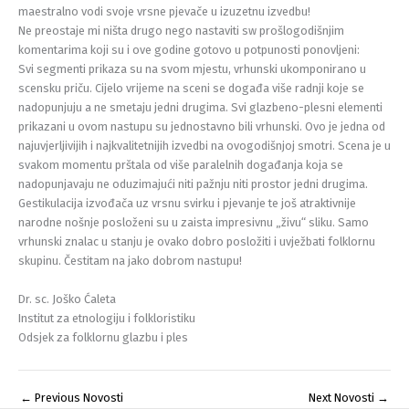
maestralno vodi svoje vrsne pjevače u izuzetnu izvedbu!
Ne preostaje mi ništa drugo nego nastaviti sw prošlogodišnjim
komentarima koji su i ove godine gotovo u potpunosti ponovljeni:
Svi segmenti prikaza su na svom mjestu, vrhunski ukomponirano u
scensku priču. Cijelo vrijeme na sceni se događa više radnji koje se
nadopunjuju a ne smetaju jedni drugima. Svi glazbeno-plesni elementi
prikazani u ovom nastupu su jednostavno bili vrhunski. Ovo je jedna od
najuvjerljivijih i najkvalitetnijih izvedbi na ovogodišnjoj smotri. Scena je u
svakom momentu prštala od više paralelnih događanja koja se
nadopunjavaju ne oduzimajući niti pažnju niti prostor jedni drugima.
Gestikulacija izvođača uz vrsnu svirku i pjevanje te još atraktivnije
narodne nošnje posloženi su u zaista impresivnu „živu“ sliku. Samo
vrhunski znalac u stanju je ovako dobro posložiti i uvježbati folklornu
skupinu. Čestitam na jako dobrom nastupu!
Dr. sc. Joško Ćaleta
Institut za etnologiju i folkloristiku
Odsjek za folklornu glazbu i ples
←
Previous Novosti
Next Novosti
→