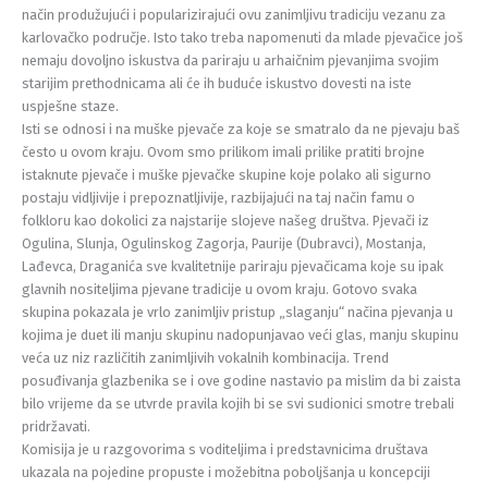
način produžujući i popularizirajući ovu zanimljivu tradiciju vezanu za
karlovačko područje. Isto tako treba napomenuti da mlade pjevačice još
nemaju dovoljno iskustva da pariraju u arhaičnim pjevanjima svojim
starijim prethodnicama ali će ih buduće iskustvo dovesti na iste
uspješne staze.
Isti se odnosi i na muške pjevače za koje se smatralo da ne pjevaju baš
često u ovom kraju. Ovom smo prilikom imali prilike pratiti brojne
istaknute pjevače i muške pjevačke skupine koje polako ali sigurno
postaju vidljivije i prepoznatljivije, razbijajući na taj način famu o
folkloru kao dokolici za najstarije slojeve našeg društva. Pjevači iz
Ogulina, Slunja, Ogulinskog Zagorja, Paurije (Dubravci), Mostanja,
Lađevca, Draganića sve kvalitetnije pariraju pjevačicama koje su ipak
glavnih nositeljima pjevane tradicije u ovom kraju. Gotovo svaka
skupina pokazala je vrlo zanimljiv pristup „slaganju“ načina pjevanja u
kojima je duet ili manju skupinu nadopunjavao veći glas, manju skupinu
veća uz niz različitih zanimljivih vokalnih kombinacija. Trend
posuđivanja glazbenika se i ove godine nastavio pa mislim da bi zaista
bilo vrijeme da se utvrde pravila kojih bi se svi sudionici smotre trebali
pridržavati.
Komisija je u razgovorima s voditeljima i predstavnicima društava
ukazala na pojedine propuste i možebitna poboljšanja u koncepciji