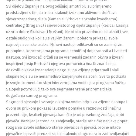
Svi dijelovi županije na ovogodišnjoj smotri bili su primjereno
predstavljeni s tim da treba istaknuti izuzetnu aktivnost društava
sjeverozapadnog dijela (Kamanje i Vrhovac s vrsnim izvedbama)
centralnog (Draganić) i sjeveroistočnog dijela županije (Rečica i Lasinja
uz vrlo dobre Skakavac i Brežani). Ne bi bilo pravedno ne istaknuti i sve
ostale sudionike koji su s velikim žarom i poletom prikazali svoje
najnovije scenske uratke. Njihovi nastupi odlikovali su se zanimljivim
pristupima, koncepcijama programa, tehničkoj dotjeranosti a i kvaliteti
nastupa. Svi izvođači držali su se vremenski zadanih okvira a izvrsni
inspicijent Josip Bertović i njegova pomoćnica Ana Krznarić nisu
dozvolili nikakva iznenađenja nego su na vrijeme pripremali i slali
skupine koje su se nenametljivo izmjenjivale na sceni. Sve to podržala
je svojim komentatorskim intervencijama voditeljica programa Ružica
Salopek potvrđujući tako sve segmente vrsne pripreme tijeka
događanja samog programa.
Segmenti pjevanje i sviranje o kojima vodim brigu za vrijeme nastupa i
ovom su prilikom pokazali izuzetne pomake u raznolikosti i načinu
prezentacije, kvaliteti pjevanja kao, što je od posebnog značaja, dobi
pjevača. Razbijen je trend da zahtjevnije, starije arhaičke napjeve poput
rozganja izvode isključivo starije pjevačice ili pjevači, brojne mlađe
pjevačice i pjevači preuzeli su tu istaknutu ulogu na vrlo zadovoljavajući