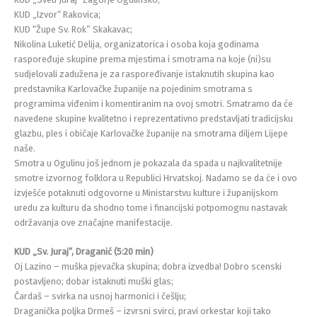
KUD „Izvor“ Rakovica;
KUD “Župe Sv. Rok” Skakavac;
Nikolina Luketić Delija, organizatorica i osoba koja godinama
raspoređuje skupine prema mjestima i smotrama na koje (ni)su
sudjelovali zadužena je za raspoređivanje istaknutih skupina kao
predstavnika Karlovačke županije na pojedinim smotrama s
programima viđenim i komentiranim na ovoj smotri. Smatramo da će
navedene skupine kvalitetno i reprezentativno predstavljati tradicijsku
glazbu, ples i običaje Karlovačke županije na smotrama diljem Lijepe
naše.
Smotra u Ogulinu još jednom je pokazala da spada u najkvalitetnije
smotre izvornog folklora u Republici Hrvatskoj. Nadamo se da će i ovo
izvješće potaknuti odgovorne u Ministarstvu kulture i županijskom
uredu za kulturu da shodno tome i financijski potpomognu nastavak
održavanja ove značajne manifestacije.
KUD „Sv. Juraj“, Draganić (5:20 min)
Oj Lazino – muška pjevačka skupina; dobra izvedba! Dobro scenski
postavljeno; dobar istaknuti muški glas;
Čardaš – svirka na usnoj harmonici i češlju;
Draganička poljka Drmeš – izvrsni svirci, pravi orkestar koji tako