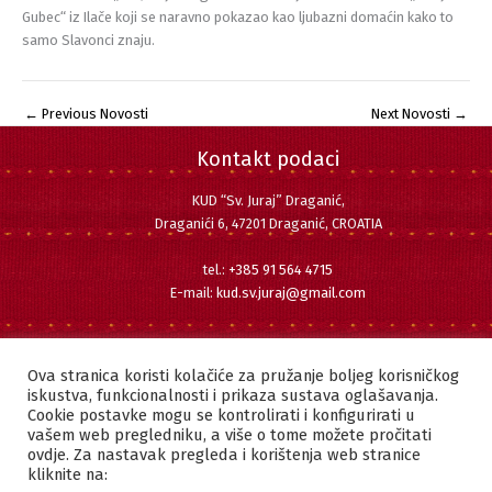
Gubec“ iz Ilače koji se naravno pokazao kao ljubazni domaćin kako to
samo Slavonci znaju.
←
Previous Novosti
Next Novosti
→
Kontakt podaci
KUD “Sv. Juraj” Draganić,
Draganići 6, 47201 Draganić, CROATIA
tel.:
+385 91 564 4715
E-mail:
kud.sv.juraj@gmail.com
Pratite nas
Facebook
Instagram
YouTube
Ova stranica koristi kolačiće za pružanje boljeg korisničkog
iskustva, funkcionalnosti i prikaza sustava oglašavanja.
Cookie postavke mogu se kontrolirati i konfigurirati u
vašem web pregledniku, a više o tome možete pročitati
ovdje. Za nastavak pregleda i korištenja web stranice
Copyright © 2022 KUD "SVETI JURAJ" DRAGANIĆ | Sva prava pridržana.
kliknite na: