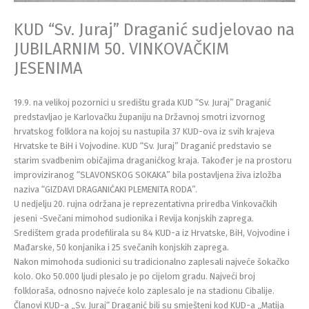
KUD “Sv. Juraj” Draganić sudjelovao na
JUBILARNIM 50. VINKOVAČKIM
JESENIMA
19.9. na velikoj pozornici u središtu grada KUD “Sv. Juraj” Draganić
predstavljao je Karlovačku županiju na Državnoj smotri izvornog
hrvatskog folklora na kojoj su nastupila 37 KUD-ova iz svih krajeva
Hrvatske te BiH i Vojvodine. KUD “Sv. Juraj” Draganić predstavio se
starim svadbenim običajima draganićkog kraja. Također je na prostoru
improviziranog “SLAVONSKOG SOKAKA” bila postavljena živa izložba
naziva “GIZDAVI DRAGANIĆAKI PLEMENITA RODA”.
U nedjelju 20. rujna održana je reprezentativna priredba Vinkovačkih
jeseni -Svečani mimohod sudionika i Revija konjskih zaprega.
Središtem grada prodefilirala su 84 KUD-a iz Hrvatske, BiH, Vojvodine i
Mađarske, 50 konjanika i 25 svečanih konjskih zaprega.
Nakon mimohoda sudionici su tradicionalno zaplesali najveće šokačko
kolo. Oko 50.000 ljudi plesalo je po cijelom gradu. Najveći broj
folkloraša, odnosno najveće kolo zaplesalo je na stadionu Cibalije.
Članovi KUD-a „Sv. Juraj“ Draganić bili su smješteni kod KUD-a „Matija