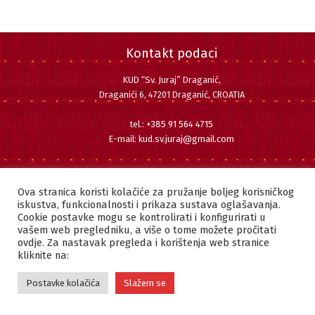
Kontakt podaci
KUD “Sv. Juraj” Draganić,
Draganići 6, 47201 Draganić, CROATIA
tel.:
+385 91 564 4715
E-mail:
kud.sv.juraj@gmail.com
Pratite nas
Facebook
Instagram
YouTube
Ova stranica koristi kolačiće za pružanje boljeg korisničkog
iskustva, funkcionalnosti i prikaza sustava oglašavanja.
Cookie postavke mogu se kontrolirati i konfigurirati u
vašem web pregledniku, a više o tome možete pročitati
ovdje. Za nastavak pregleda i korištenja web stranice
Copyright © 2022 KUD "SVETI JURAJ" DRAGANIĆ | Sva prava pridržana.
kliknite na:
Postavke kolačića
Slažem se