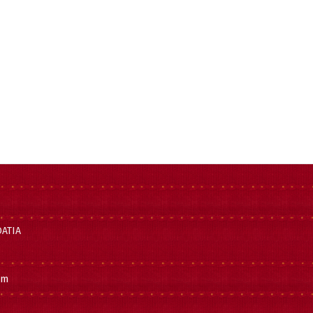
OATIA
om