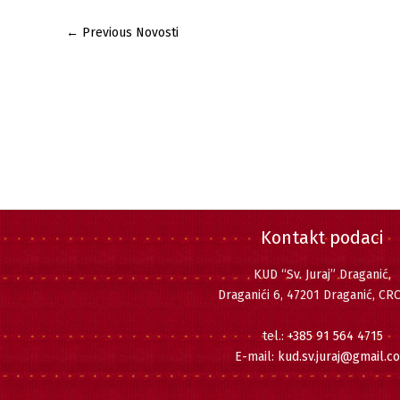
←
Previous Novosti
Kontakt podaci
KUD “Sv. Juraj” Draganić,
Draganići 6, 47201 Draganić, CR
tel.:
+385 91 564 4715
E-mail:
kud.sv.juraj@gmail.c