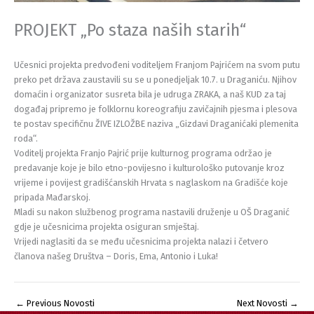
PROJEKT „Po staza naših starih“
Učesnici projekta predvođeni voditeljem Franjom Pajrićem na svom putu
preko pet država zaustavili su se u ponedjeljak 10.7. u Draganiću. Njihov
domaćin i organizator susreta bila je udruga ZRAKA, a naš KUD za taj
događaj pripremo je folklornu koreografiju zavičajnih pjesma i plesova
te postav specifičnu ŽIVE IZLOŽBE naziva „Gizdavi Draganićaki plemenita
roda“.
Voditelj projekta Franjo Pajrić prije kulturnog programa održao je
predavanje koje je bilo etno-povijesno i kulturološko putovanje kroz
vrijeme i povijest gradišćanskih Hrvata s naglaskom na Gradišće koje
pripada Mađarskoj.
Mladi su nakon službenog programa nastavili druženje u OŠ Draganić
gdje je učesnicima projekta osiguran smještaj.
Vrijedi naglasiti da se među učesnicima projekta nalazi i četvero
članova našeg Društva – Doris, Ema, Antonio i Luka!
←
Previous Novosti
Next Novosti
→