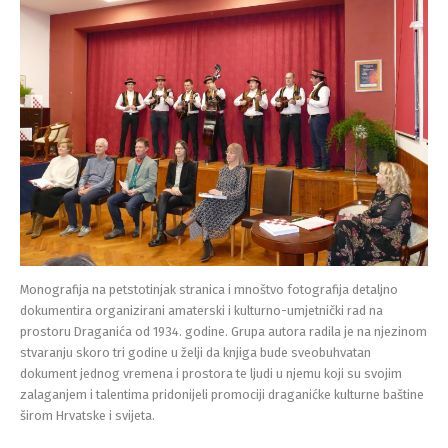
Monografija na petstotinjak stranica i mnoštvo fotografija detaljno
dokumentira organizirani amaterski i kulturno-umjetnički rad na
prostoru Draganića od 1934. godine. Grupa autora radila je na njezinom
stvaranju skoro tri godine u želji da knjiga bude sveobuhvatan
dokument jednog vremena i prostora te ljudi u njemu koji su svojim
zalaganjem i talentima pridonijeli promociji draganićke kulturne baštine
širom Hrvatske i svijeta.