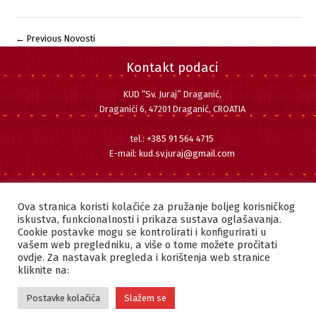
←
Previous Novosti
Kontakt podaci
KUD “Sv. Juraj” Draganić,
Draganići 6, 47201 Draganić, CROATIA
tel.:
+385 91 564 4715
E-mail:
kud.sv.juraj@gmail.com
Pratite nas
Facebook
Instagram
YouTube
Ova stranica koristi kolačiće za pružanje boljeg korisničkog
iskustva, funkcionalnosti i prikaza sustava oglašavanja.
Cookie postavke mogu se kontrolirati i konfigurirati u
vašem web pregledniku, a više o tome možete pročitati
ovdje. Za nastavak pregleda i korištenja web stranice
Copyright © 2022 KUD "SVETI JURAJ" DRAGANIĆ | Sva prava pridržana.
kliknite na:
Postavke kolačića
Slažem se