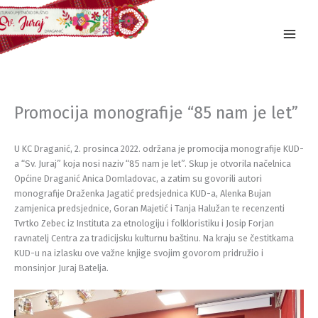
Skip
to
content
Promocija monografije “85 nam je let”
U KC Draganić, 2. prosinca 2022. održana je promocija monografije KUD-
a “Sv. Juraj” koja nosi naziv “85 nam je let”. Skup je otvorila načelnica
Općine Draganić Anica Domladovac, a zatim su govorili autori
monografije Draženka Jagatić predsjednica KUD-a, Alenka Bujan
zamjenica predsjednice, Goran Majetić i Tanja Halužan te recenzenti
Tvrtko Zebec iz Instituta za etnologiju i folkloristiku i Josip Forjan
ravnatelj Centra za tradicijsku kulturnu baštinu. Na kraju se čestitkama
KUD-u na izlasku ove važne knjige svojim govorom pridružio i
monsinjor Juraj Batelja.