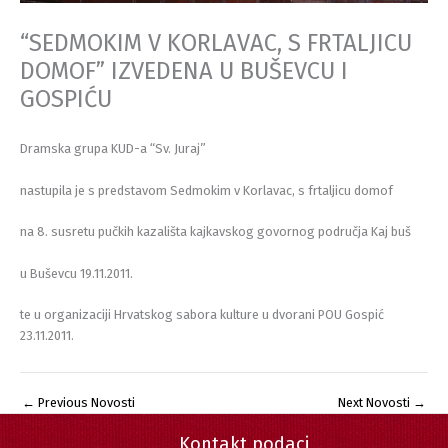
“SEDMOKIM V KORLAVAC, S FRTALJICU
DOMOF” IZVEDENA U BUŠEVCU I
GOSPIĆU
Dramska grupa KUD-a “Sv. Juraj”
nastupila je s predstavom Sedmokim v Korlavac, s frtaljicu domof
na 8. susretu pučkih kazališta kajkavskog govornog područja Kaj buš
u Buševcu 19.11.2011.
te u organizaciji Hrvatskog sabora kulture u dvorani POU Gospić
23.11.2011.
←
Previous Novosti
Next Novosti
→
Kontakt podaci