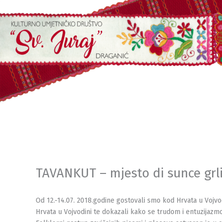
Skip
to
content
TAVANKUT – mjesto di sunce grl
Od 12.-14.07. 2018.godine gostovali smo kod Hrvata u Vojvod
Hrvata u Vojvodini te dokazali kako se trudom i entuzijaz