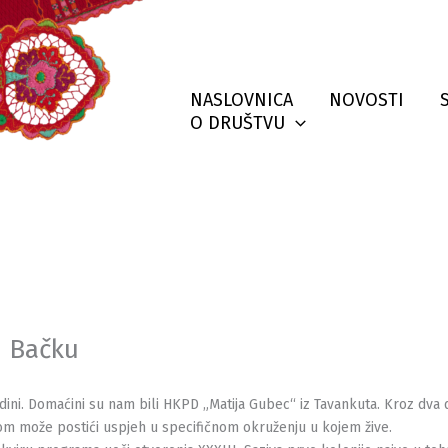
NASLOVNICA
NOVOSTI
O DRUŠTVU
i Bačku
ini. Domaćini su nam bili HKPD „Matija Gubec“ iz Tavankuta. Kroz dva d
mom može postići uspjeh u specifičnom okruženju u kojem žive.