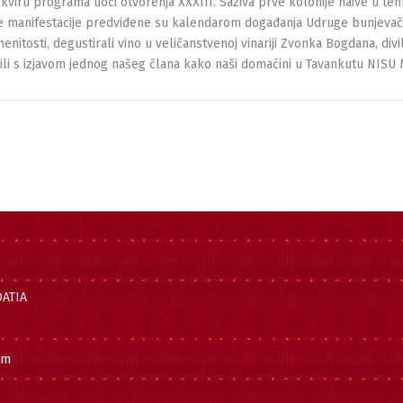
okviru programa uoči otvorenja XXXIII. Saziva prve kolonije naive u tehn
ve manifestacije predviđene su kalendarom događanja Udruge bunjevačk
itosti, degustirali vino u veličanstvenoj vinariji Zvonka Bogdana, divili
ili s izjavom jednog našeg člana kako naši domaćini u Tavankutu NISU 
OATIA
om