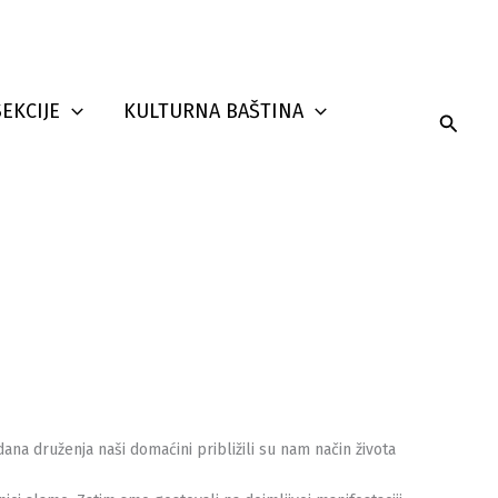
SEKCIJE
KULTURNA BAŠTINA
Searc
ana druženja naši domaćini približili su nam način života