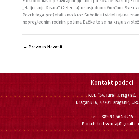
Folklorni nastup zavičajnih pjesmi i plesova ostvaren je u 
„Natjecanje Risara“ (žeteoca) u susjednom Đurđinu. Sve o
Povrh toga prošetali smo kroz Suboticu i vidjeli njene znamen
nepreglednim rodnim poljima Bačke te se na kraju svi slož
←
Previous Novosti
Kontakt podaci
KUD “Sv. Juraj” Draganić,
Draganići 6, 47201 Draganić, CR
tel.:
+385 91 564 4715
E-mail:
kud.sv.juraj@gmail.c