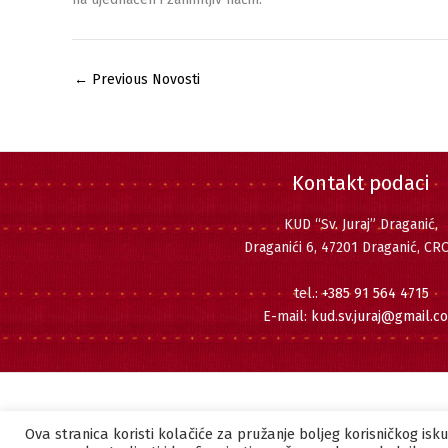
←
Previous Novosti
Kontakt podaci
KUD “Sv. Juraj” Draganić,
Draganići 6, 47201 Draganić, CR
tel.:
+385 91 564 4715
E-mail:
kud.sv.juraj@gmail.c
Ova stranica koristi kolačiće za pružanje boljeg korisničkog is