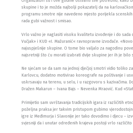
Organizatori su i ove godine ostvarili sve potrebno, kako 
skupine i to je možda najbolji pokazatelj da na karlovačkom 
programu smotre nije navedeno mjesto porijekla scenskih pr
rada gubi važnost i smisao.
Vrlo važno je naglasiti visoku kvalitetu izvođenje i do s
Vučjak» i KUD «I. Mažuranić« ravnopravne izvođače. «Novona
najuspješnije skupine. O tome bio valjalo za nagodinu povest
najsretniji što ću morati izabrati dvije skupine jer ih je bilo
Ne sjećam se da sam na jednoj dječjoj smotri vidio toliko z
Karlovcu, dodatno motivirao koreografe na poštivanje i usv
uskrsavaju na terenu, u selu, i u razgovoru s kazivačima. D
Dražen Makarun – Ivana Bajs – Nevenka Mraović. Kud «Stat
Primijetio sam uvrštavanja tradicijskih igara iz različitih e
poželjna praksa jer takvim pristupom gubimo vjerodostojnost
igre iz Međimurja i Slavonije jer tako dovodimo i djecu – i
svjesniji da i unutar određenih krajeva postoji vrlo različito