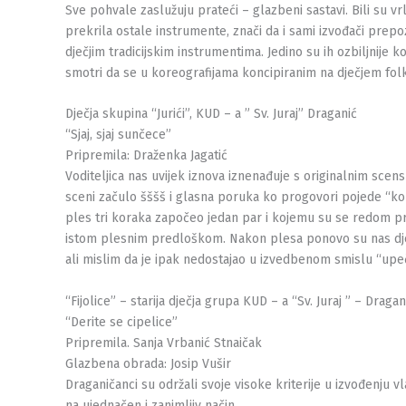
Sve pohvale zaslužuju prateći – glazbeni sastavi. Bili su vr
prekrila ostale instrumente, znači da i sami izvođači prepo
dječjim tradicijskim instrumentima. Jedino su ih ozbiljnije 
smotri da se u koreografijama koncipiranim na dječjem folkl
Dječja skupina “Jurići”, KUD – a ” Sv. Juraj” Draganić
“Sjaj, sjaj sunčece”
Pripremila: Draženka Jagatić
Voditeljica nas uvijek iznova iznenađuje s originalnim scens
sceni začulo šššš i glasna poruka ko progovori pojede “kola
ples tri koraka započeo jedan par i kojemu su se redom prik
istom plesnim predloškom. Nakon plesa ponovo su nas djeca 
ali mislim da je ipak nedostajao u izvedbenom smislu “upečat
“Fijolice” – starija dječja grupa KUD – a “Sv. Juraj ” – Dragan
“Derite se cipelice”
Pripremila. Sanja Vrbanić Stnaičak
Glazbena obrada: Josip Vušir
Draganičanci su održali svoje visoke kriterije u izvođenju v
na ujednačen i zanimljiv način.