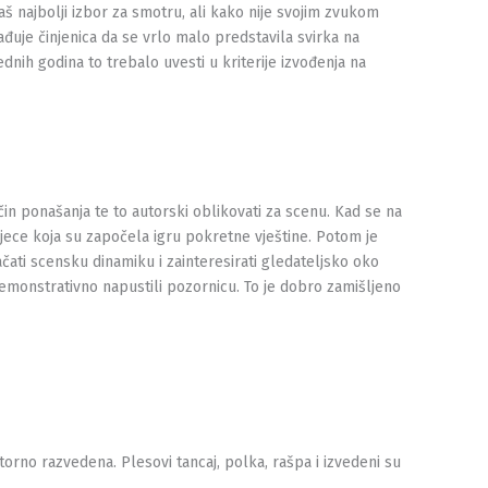
baš najbolji izbor za smotru, ali kako nije svojim zvukom
ađuje činjenica da se vrlo malo predstavila svirka na
ednih godina to trebalo uvesti u kriterije izvođenja na
ačin ponašanja te to autorski oblikovati za scenu. Kad se na
djece koja su započela igru pokretne vještine. Potom je
čati scensku dinamiku i zainteresirati gledateljsko oko
demonstrativno napustili pozornicu. To je dobro zamišljeno
storno razvedena. Plesovi tancaj, polka, rašpa i izvedeni su