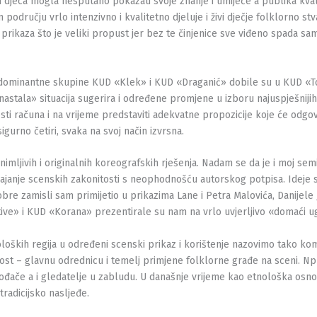
bi djeca mogla nesputano pokazati svoje znanje i umijeće a publika kval
području vrlo intenzivno i kvalitetno djeluje i živi dječje folklorno st
ikaza što je veliki propust jer bez te činjenice sve viđeno spada samo 
ada dominantne skupine KUD «Klek» i KUD «Draganić» dobile su u KUD «
stala» situacija sugerira i određene promjene u izboru najuspješnijih 
i računa i na vrijeme predstaviti adekvatne propozicije koje će odgovar
 sigurno četiri, svaka na svoj način izvrsna.
animljivih i originalnih koreografskih rješenja. Nadam se da je i moj se
ajanje scenskih zakonitosti s neophodnošću autorskog potpisa. Ideje s
obre zamisli sam primijetio u prikazima Lane i Petra Malovića, Danijele 
ive» i KUD «Korana» prezentirale su nam na vrlo uvjerljivo «domaći u
tnoloških regija u određeni scenski prikaz i korištenje nazovimo tako kom
 – glavnu odrednicu i temelj primjene folklorne građe na sceni. Npr. u
zvođače a i gledatelje u zabludu. U današnje vrijeme kao etnološka osn
 tradicijsko nasljeđe.