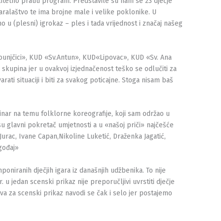
itetno pratiti program. Predstavile su nam se 23 dječje
varalaštvo te ima brojne male i velike poklonike. U
u (plesni) igrokaz – ples i tada vrijednost i značaj našeg
Tounjčici», KUD «Sv.Antun», KUD«Lipovac», KUD «Sv. Ana
skupina jer u ovakvoj izjednačenost teško se odlučiti za
ati situaciji i biti za svakog poticajne. Stoga nisam baš
minar na temu folklorne koreografije, koji sam održao u
u glavni pokretač umjetnosti a u «našoj priči» najčešće
Jurac, Ivane Capan,Nikoline Luketić, Draženka Jagatić,
gođaj»
poniranih dječjih igara iz današnjih udžbenika. To nije
 jedan scenski prikaz nije preporučljivi uvrstiti dječje
ova za scenski prikaz navodi se čak i selo jer postajemo