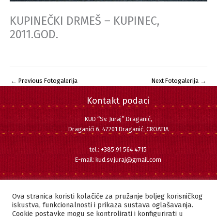
KUPINEČKI DRMEŠ – KUPINEC,
2011.GOD.
←
Previous Fotogalerija
Next Fotogalerija
→
Kontakt podaci
KUD “Sv. Juraj” Draganić,
Draganići 6, 47201 Draganić, CROATIA
tel.:
+385 91 564 4715
E-mail:
kud.sv.juraj@gmail.com
Pratite nas
Facebook
Instagram
YouTube
Ova stranica koristi kolačiće za pružanje boljeg korisničkog
iskustva, funkcionalnosti i prikaza sustava oglašavanja.
Cookie postavke mogu se kontrolirati i konfigurirati u