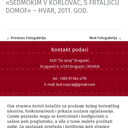
«SEDMOKIM V KORLOVAC, S FRTALJICU
DOMOF» – HVAR, 2011. GOD.
←
Previous Fotogalerija
Next Fotogalerija
→
Kontakt podaci
KUD “Sv. Juraj” Draganić,
Draganići 6, 47201 Draganić, CROATIA
tel.:
+385 91 564 4715
E-mail:
kud.sv.juraj@gmail.com
Pratite nas
Facebook
Instagram
YouTube
Ova stranica koristi kolačiće za pružanje boljeg korisničkog
iskustva, funkcionalnosti i prikaza sustava oglašavanja.
Cookie postavke mogu se kontrolirati i konfigurirati u
vašem web pregledniku, a više o tome možete pročitati
ovdje. Za nastavak pregleda i korištenja web stranice