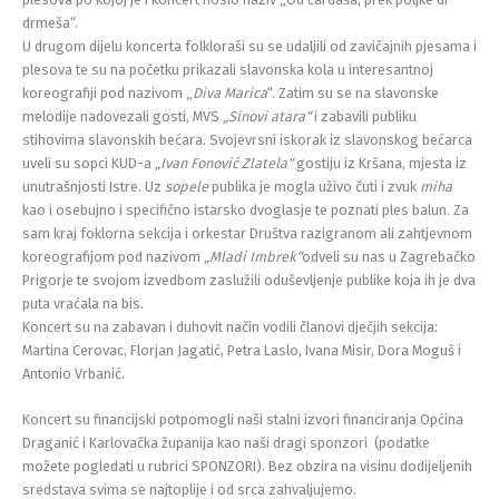
drmeša“.
U drugom dijelu koncerta folkloraši su se udaljili od zavičajnih pjesama i
plesova te su na početku prikazali slavonska kola u interesantnoj
koreografiji pod nazivom „
Diva Marica
“. Zatim su se na slavonske
melodije nadovezali gosti, MVS
„Sinovi atara“
i zabavili publiku
stihovima slavonskih bećara. Svojevrsni iskorak iz slavonskog bećarca
uveli su sopci KUD-a
„Ivan Fonović Zlatela“
gostiju iz Kršana, mjesta iz
unutrašnjosti Istre. Uz
sopele
publika je mogla uživo čuti i zvuk
miha
kao i osebujno i specifično istarsko dvoglasje te poznati ples balun. Za
sam kraj foklorna sekcija i orkestar Društva razigranom ali zahtjevnom
koreografijom pod nazivom
„Mladi Imbrek“
odveli su nas u Zagrebačko
Prigorje te svojom izvedbom zaslužili oduševljenje publike koja ih je dva
puta vraćala na bis.
Koncert su na zabavan i duhovit način vodili članovi dječjih sekcija:
Martina Cerovac, Florjan Jagatić, Petra Laslo, Ivana Misir, Dora Moguš i
Antonio Vrbanić.
Koncert su financijski potpomogli naši stalni izvori financiranja Općina
Draganić i Karlovačka županija kao naši dragi sponzori (podatke
možete pogledati u rubrici SPONZORI). Bez obzira na visinu dodijeljenih
sredstava svima se najtoplije i od srca zahvaljujemo.