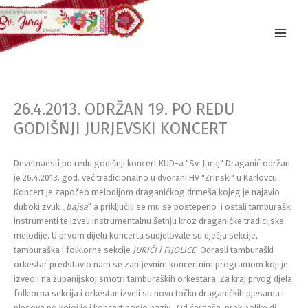
Skip
to
content
26.4.2013. ODRŽAN 19. PO REDU
GODIŠNJI JURJEVSKI KONCERT
Devetnaesti po redu godišnji koncert KUD-a "Sv. Juraj" Draganić održan
je 26.4.2013. god. već tradicionalno u dvorani HV "Zrinski" u Karlovcu.
Koncert je započeo melodijom draganićkog drmeša kojeg je najavio
duboki zvuk „
bajsa
“ a priključili se mu se postepeno i ostali tamburaški
instrumenti te izveli instrumentalnu šetnju kroz draganićke tradicijske
melodije. U prvom dijelu koncerta sudjelovale su dječja sekcije,
tamburaška i folklorne sekcije
JURIĆI i FIJOLICE
. Odrasli tamburaški
orkestar predstavio nam se zahtjevnim koncertnim programom koji je
izveo i na županijskoj smotri tamburaških orkestara. Za kraj prvog djela
folklorna sekcija i orkestar izveli su novu točku draganićkih pjesama i
plesova po kojoj je i koncert nosio naziv „Od ćardaša, prek poljke di