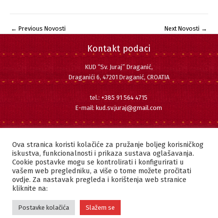
←
Previous Novosti
Next Novosti
→
Kontakt podaci
KUD “Sv. Juraj” Draganić,
Draganići 6, 47201 Draganić, CROATIA
tel.:
+385 91 564 4715
E-mail:
kud.sv.juraj@gmail.com
Pratite nas
Facebook
Instagram
YouTube
Ova stranica koristi kolačiće za pružanje boljeg korisničkog
iskustva, funkcionalnosti i prikaza sustava oglašavanja.
Cookie postavke mogu se kontrolirati i konfigurirati u
vašem web pregledniku, a više o tome možete pročitati
ovdje. Za nastavak pregleda i korištenja web stranice
Copyright © 2022 KUD "SVETI JURAJ" DRAGANIĆ | Sva prava pridržana.
kliknite na:
Postavke kolačića
Slažem se