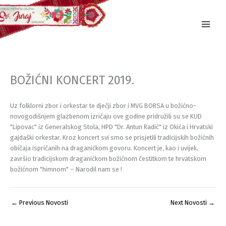
Skip
to
content
BOŽIĆNI KONCERT 2019.
Uz folklorni zbor i orkestar te dječji zbor i MVG BORSA u božićno-
novogodišnjem glazbenom izričaju ove godine pridružili su se KUD
"Lipovac" iz Generalskog Stola, HPD "Dr. Antun Radić" iz Okića i Hrvatski
gajdaški orkestar. Kroz koncert svi smo se prisjetili tradicijskih božićnih
običaja ispričanih na draganićkom govoru. Koncert je, kao i uvijek,
završio tradicijskom draganićkom božićnom čestitkom te hrvatskom
božićnom "himnom" – Narodil nam se !
←
Previous Novosti
Next Novosti
→