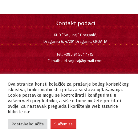
Kontakt podaci
KUD “Sv. Juraj” Draganić,
Draganići 6, 47201 Draganić, CROATIA
tel.:
+385 91 564 4715
E-mail:
kud.sv.juraj@gmail.com
Pratite nas
Facebook
Instagram
YouTube
Ova stranica koristi kolačiće za pružanje boljeg korisničkog
iskustva, funkcionalnosti i prikaza sustava oglašavanja.
Cookie postavke mogu se kontrolirati i konfigurirati u
vašem web pregledniku, a više o tome možete pročitati
ovdje. Za nastavak pregleda i korištenja web stranice
Copyright © 2022 KUD "SVETI JURAJ" DRAGANIĆ | Sva prava pridržana.
kliknite na:
Postavke kolačića
Slažem se