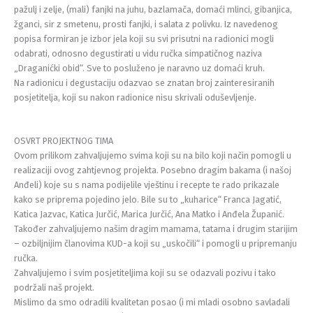
pažulj i zelje, (mali) fanjki na juhu, bazlamača, domaći mlinci, gibanjica,
žganci, sir z smetenu, prosti fanjki, i salata z polivku. Iz navedenog
popisa formiran je izbor jela koji su svi prisutni na radionici mogli
odabrati, odnosno degustirati u vidu ručka simpatičnog naziva
„Draganićki obid“. Sve to posluženo je naravno uz domaći kruh.
Na radionicu i degustaciju odazvao se znatan broj zainteresiranih
posjetitelja, koji su nakon radionice nisu skrivali oduševljenje.
OSVRT PROJEKTNOG TIMA
Ovom prilikom zahvaljujemo svima koji su na bilo koji način pomogli u
realizaciji ovog zahtjevnog projekta. Posebno dragim bakama (i našoj
Anđeli) koje su s nama podijelile vještinu i recepte te rado prikazale
kako se priprema pojedino jelo. Bile su to „kuharice“ Franca Jagatić,
Katica Jazvac, Katica Jurčić, Marica Jurčić, Ana Matko i Anđela Županić.
Također zahvaljujemo našim dragim mamama, tatama i drugim starijim
– ozbiljnijim članovima KUD-a koji su „uskočili“ i pomogli u pripremanju
ručka.
Zahvaljujemo i svim posjetiteljima koji su se odazvali pozivu i tako
podržali naš projekt.
Mislimo da smo odradili kvalitetan posao (i mi mladi osobno savladali