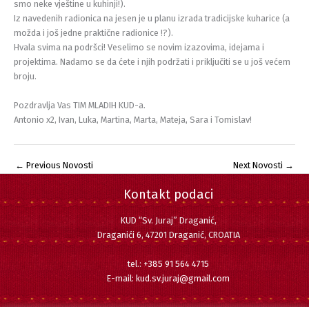
smo neke vještine u kuhinji!).
Iz navedenih radionica na jesen je u planu izrada tradicijske kuharice (a
možda i još jedne praktične radionice !?).
Hvala svima na podršci! Veselimo se novim izazovima, idejama i
projektima. Nadamo se da ćete i njih podržati i priključiti se u još većem
broju.
Pozdravlja Vas TIM MLADIH KUD-a.
Antonio x2, Ivan, Luka, Martina, Marta, Mateja, Sara i Tomislav!
←
Previous Novosti
Next Novosti
→
Kontakt podaci
KUD “Sv. Juraj” Draganić,
Draganići 6, 47201 Draganić, CROATIA
tel.:
+385 91 564 4715
E-mail:
kud.sv.juraj@gmail.com