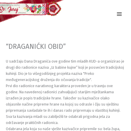
Skip
to
content
“DRAGANIĆKI OBID”
U sadržaju Dana Draganića ove godine tim mladih KUD-a organizirao je
drugi dio radionice naziva „Iz babine kujne“ koji je posvećen tradicijskoj
kuhinji. Dio je to višegodišnjeg projekta naziva "Preko
međugeneracijskog druženja do očuvanja tradicije".
Prvi dio radionice narativnog karaktera proveden je u travnju ove
godine. Na navedenoj radionici zahvaljujući starijim mještankama
izrađen je popis tradicijske hrane. Također su kazivačice olako
objasnile načine pripreme hrane na kojoj su odrasle i čiju su vještinu
pripremanja savladale te ih i danas rado pripremaju u vlastitoj kuhinji.
Sva ta kazivanja mladi su zabilježili te odabrali prigodna jela za
održavanje praktičnih radionica.
Odabrana jela koja su naše vješte kazivačice pripremile su: bela župa,