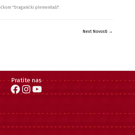
točkom "Draganićki plemenitaši".
Next Novosti
→
Pratite nas
Facebook
Instagram
YouTube