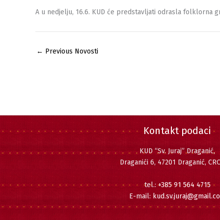
A u nedjelju, 16.6. KUD će predstavljati odrasla folklorna
←
Previous Novosti
Kontakt podaci
KUD “Sv. Juraj” Draganić,
Draganići 6, 47201 Draganić, CR
tel.:
+385 91 564 4715
E-mail:
kud.sv.juraj@gmail.c