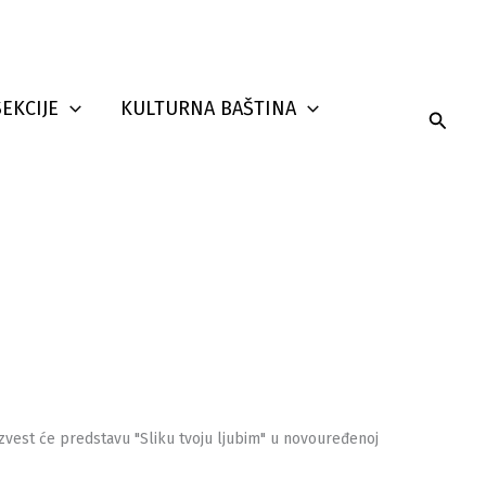
SEKCIJE
KULTURNA BAŠTINA
Searc
izvest će predstavu "Sliku tvoju ljubim" u novouređenoj