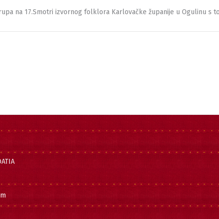
 grupa na 17.Smotri izvornog folklora Karlovačke županije u Ogulinu s 
OATIA
om