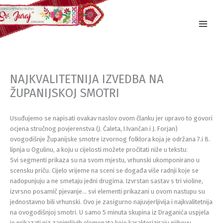
Skip
to
content
NAJKVALITETNIJA IZVEDBA NA
ŽUPANIJSKOJ SMOTRI
Usuđujemo se napisati ovakav naslov ovom članku jer upravo to govori
ocjena stručnog povjerenstva (J. Ćaleta, I.Ivančan i J. Forjan)
ovogodišnje Županijske smotre izvornog folklora koja je održana 7.i 8.
lipnja u Ogulinu, a koju u cijelosti možete pročitati niže u tekstu:
Svi segmenti prikaza su na svom mjestu, vrhunski ukomponirano u
scensku priču. Cijelo vrijeme na sceni se događa više radnji koje se
nadopunjuju a ne smetaju jedni drugima. Izvrstan sastav s tri violine,
izvrsno posamič pjevanje… svi elementi prikazani u ovom nastupu su
jednostavno bili vrhunski. Ovo je zasigurno najuvjerljivija i najkvalitetnija
na ovogodišnjoj smotri. U samo 5 minuta skupina iz Draganića uspjela
je prikazati niz zanimljivih elemenata koje karakteriziraju njihovu