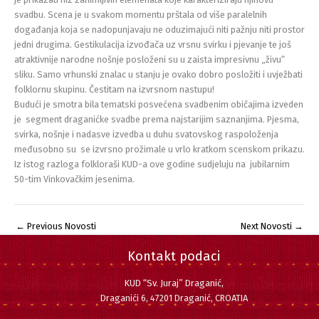
svadbu. Scena je u svakom momentu prštala od više paralelnih
događanja koja se nadopunjavaju ne oduzimajući niti pažnju niti prostor
jedni drugima. Gestikulacija izvođača uz vrsnu svirku i pjevanje te još
atraktivnije narodne nošnje posloženi su u zaista impresivnu „živu“
sliku. Samo vrhunski znalac u stanju je ovako dobro posložiti i uvježbati
folklornu skupinu. Čestitam na izvrsnom nastupu!
Budući je smotra bila tematski posvećena svadbenim običajima izveden
je segment draganićke svadbe prema najstarijim saznanjima. Pjesma,
svirka, nošnje i nadasve izvedba u duhu svatovskog raspoloženja
međusobno su se izvrsno prožimale u vrlo kratkom scenskom prikazu.
Iz istog razloga folkloraši KUD-a ove godine sudjeluju na jubilarnim
50-tim Vinkovačkim jesenima.
←
Previous Novosti
Next Novosti
→
Kontakt podaci
KUD “Sv. Juraj” Draganić,
Draganići 6, 47201 Draganić, CROATIA