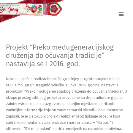
Skip
to
content
Projekt “Preko međugeneracijskog
druženja do očuvanja tradicije”
nastavlja se i 2016. god.
Nakon uspješne realizacije prošlogodišnjeg projekta skupina mladih
KUD-a "Sv. Juraj" Draganić odlučila je i ove, 2016. godine, nastaviti s
projektom "Preko međugeneracijskog druženja do očuvanja tradicije". U
sklopu prošlogodišnjeg projekta provedene su dvije radionice gdje su
zainteresirani mladi u razgovoru sa starijim mještanima prikupili
zanimljive informacije koje su zatim tematski obradili i dokumentarno
zapisali, te je cjelokupni projekt realiziran kroz tiskanje brošure koja
sadrži dokumentarni zapis o obvezi i načinu ispaše – "Na paši" i
slikovnice "S'd me posluni" – priča temeljenih na narodnim motivima.