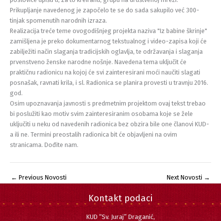
Prikupljanje navedenog je započelo te se do sada sakupilo već 300-
tinjak spomenutih narodnih izraza.
Realizacija treće teme ovogodišnjeg projekta naziva "Iz babine škrinje"
zamišljena je preko dokumentarnog tekstualnog i video-zapisa koji će
zabilježiti način slaganja tradicijskih oglavlja, te održavanja i slaganja
prvenstveno ženske narodne nošnje. Navedena tema uključit će
praktičnu radionicu na kojoj će svi zainteresirani moći naučiti slagati
posnašak, ravnati krila, i sl. Radionica se planira provesti u travnju 2016.
god.
Osim upoznavanja javnosti s predmetnim projektom ovaj tekst trebao
bi poslužiti kao motiv svim zainteresiranim osobama koje se žele
uključiti u neku od navedenih radionica bez obzira bile one članovi KUD-
a ili ne. Termini preostalih radionica bit će objavljeni na ovim
stranicama. Dođite nam.
←
Previous Novosti
Next Novosti
→
Kontakt podaci
KUD “Sv. Juraj” Draganić,