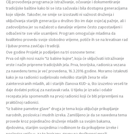
Cilj provođenja programa je istraživanje, očuvanje i dokumentiranje
tradicijske baštine kako bi se ista sačuvala i bila dostupna generacijama
koje slijede. Također, ne smije se izostaviti ni važnost druženja i
uključivanja starijih generacija u društvo što im daje osjećaj pažnje, ali i
zadovoljstva jer su nažalost u današnje vrijeme često zapostavljeni i
odbačeni te sve više usamljeni. Program omogućuje mladima da
kvalitetno provedu svoje slobodno vrijeme, potiče ih se na kreativan rad
i ljubav prema zavičaju i tradiciji.
Ove godine Projekt je podijeljen na tri osnovne teme:
Prva od njih nosi naziv "Iz babine kujne", koja će uključivati istraživanje
vrste i način pripreme tradicijskih jela. Prva, teorijska, radionica vezana
za navedenu temu je već provedena, 16.3.2016.godine. Moramo istaknuti
kako je na radionici sudjelovalo nekoliko starijih žena te više
zainteresiranih mladih, ali i starijih članova KUD-a, što izuzetno veseli te
daje dodatni poticaj za nastavak rada. U tijeku je izrada i odabir
recepata jela spomenutih na prvoj radionici koji će biti pripremljeni na
praktičnoj radionici.
"Iz babine pametne glave" druga je tema koja uključuje prikupljanje
narodnih, poslovica i mudrih izreka. Zamišljeno je da se navedena tema
provede kroz pojedinačno druženje mladih sa svojim bakama,
djedovima, starijim susjedima i rodbinom te da prikupljene izreke i
poslovice upišu u, za to kreiranu, grupu na društvenoj mreži.