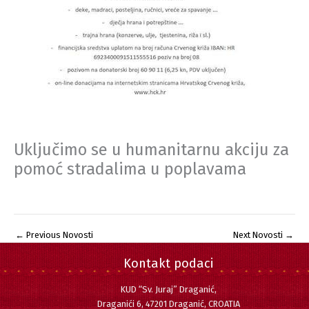
Uključimo se u humanitarnu akciju za
pomoć stradalima u poplavama
←
Previous Novosti
Next Novosti
→
Kontakt podaci
KUD “Sv. Juraj” Draganić,
Draganići 6, 47201 Draganić, CROATIA