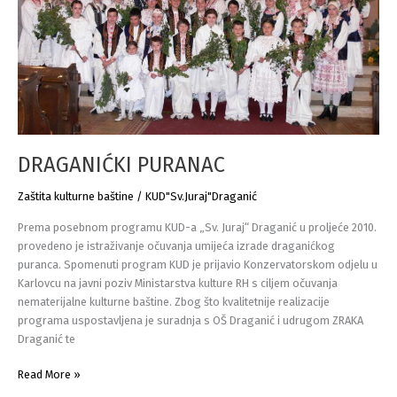
DRAGANIĆKI PURANAC
Zaštita kulturne baštine
/
KUD"Sv.Juraj"Draganić
Prema posebnom programu KUD-a „Sv. Juraj“ Draganić u proljeće 2010.
provedeno je istraživanje očuvanja umijeća izrade draganićkog
puranca. Spomenuti program KUD je prijavio Konzervatorskom odjelu u
Karlovcu na javni poziv Ministarstva kulture RH s ciljem očuvanja
nematerijalne kulturne baštine. Zbog što kvalitetnije realizacije
programa uspostavljena je suradnja s OŠ Draganić i udrugom ZRAKA
Draganić te
DRAGANIĆKI
Read More »
PURANAC