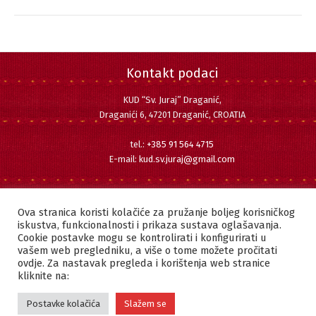
Kontakt podaci
KUD “Sv. Juraj” Draganić,
Draganići 6, 47201 Draganić, CROATIA
tel.:
+385 91 564 4715
E-mail:
kud.sv.juraj@gmail.com
Pratite nas
Facebook
Instagram
YouTube
Ova stranica koristi kolačiće za pružanje boljeg korisničkog
iskustva, funkcionalnosti i prikaza sustava oglašavanja.
Cookie postavke mogu se kontrolirati i konfigurirati u
vašem web pregledniku, a više o tome možete pročitati
ovdje. Za nastavak pregleda i korištenja web stranice
Copyright © 2022 KUD "SVETI JURAJ" DRAGANIĆ | Sva prava pridržana.
kliknite na:
Postavke kolačića
Slažem se