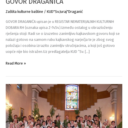
GOVOR DRAGANIĆA
Zaštita kulturne baštine
/
KUD"Sv.Juraj"Draganić
GOVOR DRAGANIĆA upisan je u REGISTAR NEMATERIJALNIH KULTURNIH
DOBARA RH (oznaka upisa Z-7454).Između ostalog u obrazloženju
rješenja stoji: Radi se o izuzetno zanimljivu kajkavskom govoru koji se
nalazi gotovo na samom rubu kajkavskog narječja te je zbog svog
položaja i osobina izrazito zanimljiv stručnjacima, a koji još gotovo
uopće nije bio istražen.Uz predlagatelja KUD “Sv. […]
GOVOR
Read More »
DRAGANIĆA