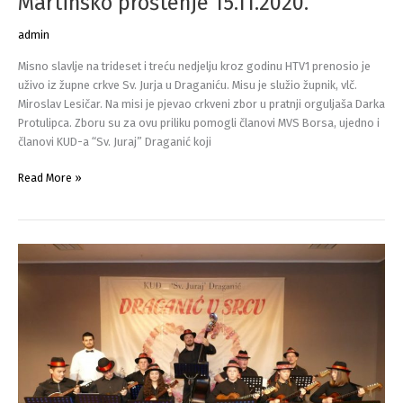
Martinsko proštenje 15.11.2020.
admin
Misno slavlje na trideset i treću nedjelju kroz godinu HTV1 prenosio je
uživo iz župne crkve Sv. Jurja u Draganiću. Misu je služio župnik, vlč.
Miroslav Lesičar. Na misi je pjevao crkveni zbor u pratnji orguljaša Darka
Protulipca. Zboru su za ovu priliku pomogli članovi MVS Borsa, ujedno i
članovi KUD-a “Sv. Juraj” Draganić koji
Martinsko
Read More »
proštenje
15.11.2020.