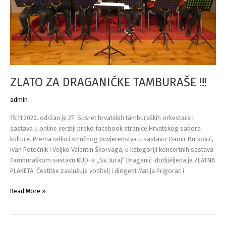
ZLATO ZA DRAGANIĆKE TAMBURAŠE !!!
admin
15.11.2020. održan je 27. Susret hrvatskih tamburaških orkestara i
sastava u online verziji preko facebook stranice Hrvatskog sabora
kulture. Prema odluci stručnog povjerenstva u sastavu: Damir Butković,
Ivan Potočnik i Veljko Valentin Škorvaga, u kategoriji koncertnih sastava
Tamburaškom sastavu KUD-a „Sv. Juraj“ Draganić dodijeljena je ZLATNA
PLAKETA. Čestitke zaslužuje voditelj i dirigent Matija Prigorac i
ZLATO
Read More »
ZA
DRAGANIĆKE
TAMBURAŠE