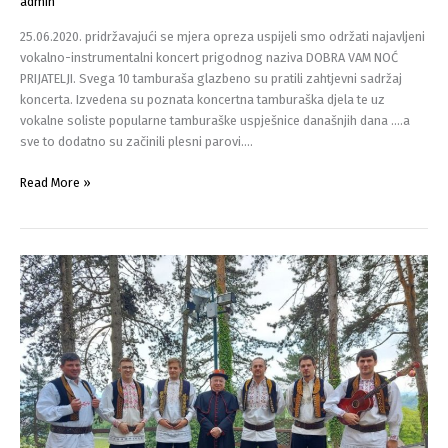
admin
25.06.2020. pridržavajući se mjera opreza uspijeli smo održati najavljeni
vokalno-instrumentalni koncert prigodnog naziva DOBRA VAM NOĆ
PRIJATELJI. Svega 10 tamburaša glazbeno su pratili zahtjevni sadržaj
koncerta. Izvedena su poznata koncertna tamburaška djela te uz
vokalne soliste popularne tamburaške uspješnice današnjih dana ….a
sve to dodatno su začinili plesni parovi….
DOBRA
Read More »
VAM
NOĆ
PRIJATELJI