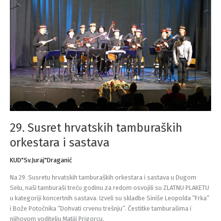
29. Susret hrvatskih tamburaških
orkestara i sastava
KUD"Sv.Juraj"Draganić
Na 29. Susretu hrvatskih tamburaških orkestara i sastava u Dugom
Selu, naši tamburaši treću godinu za redom osvojili su ZLATNU PLAKETU
u kategoriji koncertnih sastava. Izveli su skladbe Siniše Leopolda “Frka”
i Bože Potočnika “Dohvati crvenu trešnju”. Čestitke tamburašima i
njihovom voditelju Matiji Prigorcu.