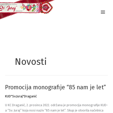
Skip
to
content
Novosti
Promocija monografije “85 nam je let”
KUD"Sv.Juraj"Draganić
U KC Draganić, 2. prosinca 2022. održana je promocija monografije KUD-
a “Sv. Juraj” koja nosi naziv “85 nam je let”. Skup je otvorila načelnica