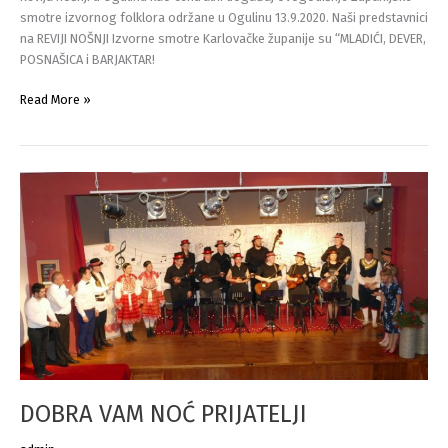
smotre izvornog folklora održane u Ogulinu 13.9.2020. Naši predstavnici
na REVIJI NOŠNJI Izvorne smotre Karlovačke županije su “MLADIĆI, DEVER,
POSNAŠICA i BARJAKTAR!
REVIJI
Read More »
NOŠNJI
Izvorne
smotre
Karlovačke
županije
DOBRA VAM NOĆ PRIJATELJI