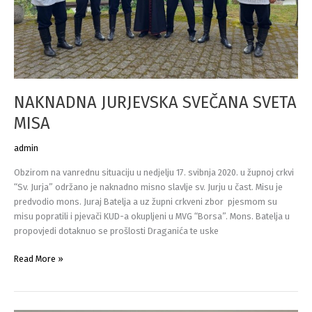
NAKNADNA JURJEVSKA SVEČANA SVETA
MISA
admin
Obzirom na vanrednu situaciju u nedjelju 17. svibnja 2020. u župnoj crkvi
“Sv. Jurja” održano je naknadno misno slavlje sv. Jurju u čast. Misu je
predvodio mons. Juraj Batelja a uz župni crkveni zbor pjesmom su
misu popratili i pjevači KUD-a okupljeni u MVG “Borsa”. Mons. Batelja u
propovjedi dotaknuo se prošlosti Draganića te uske
NAKNADNA
Read More »
JURJEVSKA
SVEČANA
SVETA