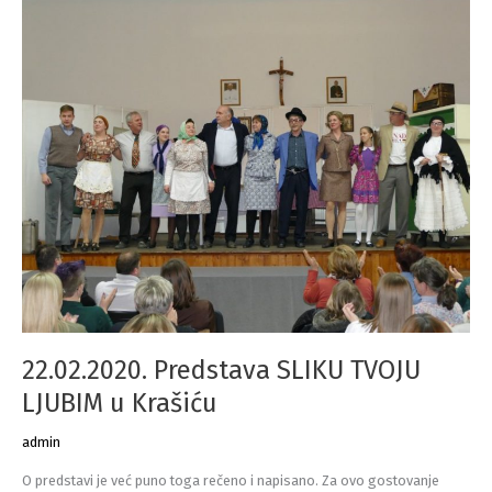
MISA
22.02.2020. Predstava SLIKU TVOJU
LJUBIM u Krašiću
admin
O predstavi je već puno toga rečeno i napisano. Za ovo gostovanje