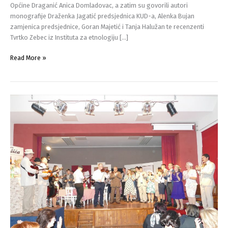
Općine Draganić Anica Domladovac, a zatim su govorili autori
monografije Draženka Jagatić predsjednica KUD-a, Alenka Bujan
zamjenica predsjednice, Goran Majetić i Tanja Halužan te recenzenti
Tvrtko Zebec iz Instituta za etnologiju […]
Promocija
Read More »
monografije
“85
nam
je
let”