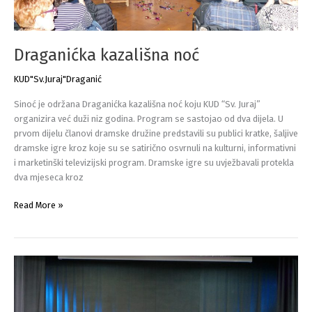
Draganićka kazališna noć
KUD"Sv.Juraj"Draganić
Sinoć je održana Draganićka kazališna noć koju KUD “Sv. Juraj”
organizira već duži niz godina. Program se sastojao od dva dijela. U
prvom dijelu članovi dramske družine predstavili su publici kratke, šaljive
dramske igre kroz koje su se satirično osvrnuli na kulturni, informativni
i marketinški televizijski program. Dramske igre su uvježbavali protekla
dva mjeseca kroz
Draganićka
Read More »
kazališna
noć