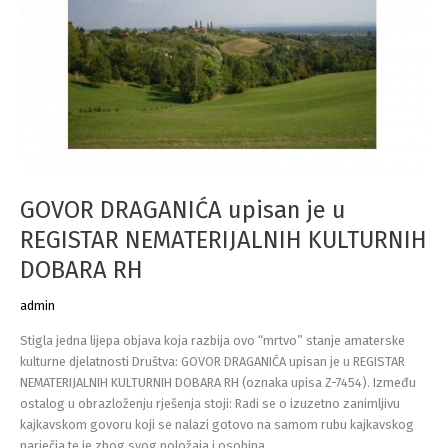
GOVOR DRAGANIĆA upisan je u
REGISTAR NEMATERIJALNIH KULTURNIH
DOBARA RH
admin
Stigla jedna lijepa objava koja razbija ovo “mrtvo” stanje amaterske
kulturne djelatnosti Društva: GOVOR DRAGANIĆA upisan je u REGISTAR
NEMATERIJALNIH KULTURNIH DOBARA RH (oznaka upisa Z-7454). Između
ostalog u obrazloženju rješenja stoji: Radi se o izuzetno zanimljivu
kajkavskom govoru koji se nalazi gotovo na samom rubu kajkavskog
narječja te je zbog svog položaja i osobina